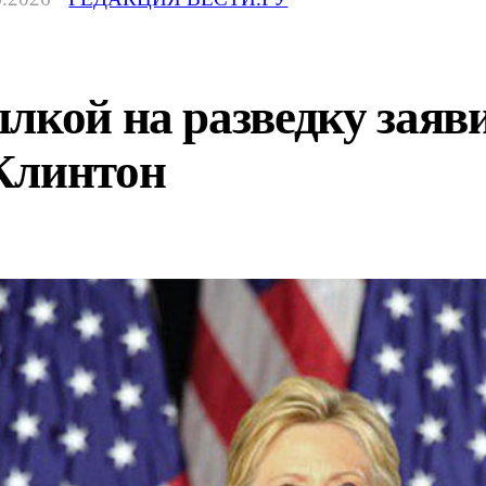
лкой на разведку заяви
Клинтон