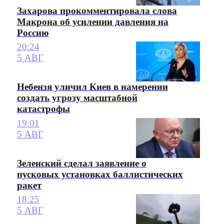
Захарова прокомментировала слова
Макрона об усилении давления на
Россию
20:24
5 АВГ
Небензя уличил Киев в намерении
создать угрозу масштабной
катастрофы
19:01
5 АВГ
Зеленский сделал заявление о
пусковых установках баллистических
ракет
18:25
5 АВГ