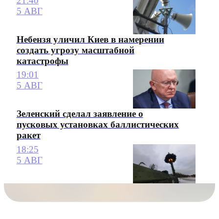
21:40
5 АВГ
Небензя уличил Киев в намерении
создать угрозу масштабной
катастрофы
19:01
5 АВГ
Зеленский сделал заявление о
пусковых установках баллистических
ракет
18:25
5 АВГ