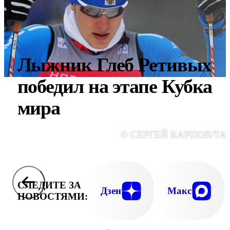
Лыжник Глеб Ретивых
победил на этапе Кубка
мира
© СЕРГЕЙ КАРПОВ/ТА
СЛЕДИТЕ ЗА
Дзен
Макс
НОВОСТЯМИ: