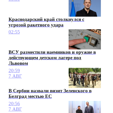
Краснодарский край столкнулся с
угрозой ракетного удара
02:55
ВСУ разместили наемников и оружие в
действующем детском лагере под
Львовом
20:59
7 АВГ
В Сербии назвали визит Зеленского в
Белград местью ЕС
20:56
7 АВГ