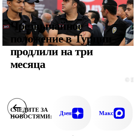
Чрезвычайное
положение в Турции
продлили на три
месяца
© E
СЛЕДИТЕ ЗА
Дзен
Макс
НОВОСТЯМИ: