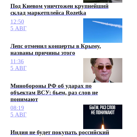
Под Киевом уничтожен крупнейший
склад маркетплейса Rozetka
12:50
5 АВГ
Лепс отменил концерты в Крыму,
названы причины этого
11:36
5 АВГ
Минобороны РФ об ударах по
объектам ВСУ: бьем, раз слов не
понимают
08:19
5 АВГ
Индия не будет покупать российский