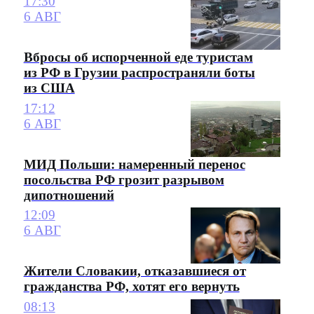
17:30
6 АВГ
Вбросы об испорченной еде туристам
из РФ в Грузии распространяли боты
из США
17:12
6 АВГ
МИД Польши: намеренный перенос
посольства РФ грозит разрывом
дипотношений
12:09
6 АВГ
Жители Словакии, отказавшиеся от
гражданства РФ, хотят его вернуть
08:13