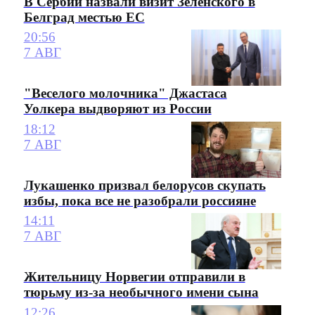
В Сербии назвали визит Зеленского в
Белград местью ЕС
20:56
7 АВГ
"Веселого молочника" Джастаса
Уолкера выдворяют из России
18:12
7 АВГ
Лукашенко призвал белорусов скупать
избы, пока все не разобрали россияне
14:11
7 АВГ
Жительницу Норвегии отправили в
тюрьму из-за необычного имени сына
12:26