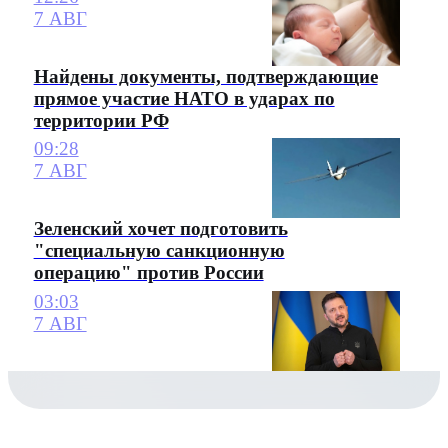
7 АВГ
Найдены документы, подтверждающие
прямое участие НАТО в ударах по
территории РФ
09:28
7 АВГ
Зеленский хочет подготовить
"специальную санкционную
операцию" против России
03:03
7 АВГ