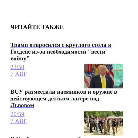
ЧИТАЙТЕ ТАКЖЕ
Трамп отпросился с круглого стола в
Госдепе из-за необходимости "вести
войну"
23:50
7 АВГ
ВСУ разместили наемников и оружие в
действующем детском лагере под
Львовом
20:59
7 АВГ