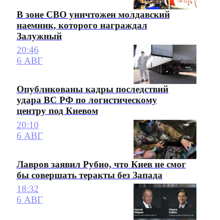
В зоне СВО уничтожен молдавский
наемник, которого награждал
Залужный
20:46
6 АВГ
Опубликованы кадры последствий
удара ВС РФ по логистическому
центру под Киевом
20:10
6 АВГ
Лавров заявил Рубио, что Киев не смог
бы совершать теракты без Запада
18:32
6 АВГ