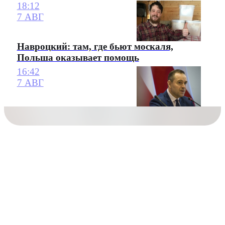
18:12
7 АВГ
Навроцкий: там, где бьют москаля,
Польша оказывает помощь
16:42
7 АВГ