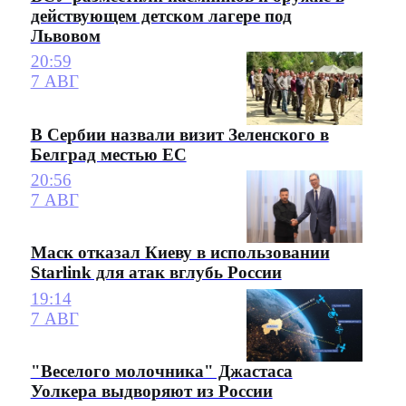
действующем детском лагере под
Львовом
20:59
7 АВГ
В Сербии назвали визит Зеленского в
Белград местью ЕС
20:56
7 АВГ
Маск отказал Киеву в использовании
Starlink для атак вглубь России
19:14
7 АВГ
"Веселого молочника" Джастаса
Уолкера выдворяют из России