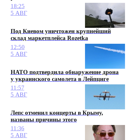
18:25
5 АВГ
Под Киевом уничтожен крупнейший
склад маркетплейса Rozetka
12:50
5 АВГ
НАТО подтвердила обнаружение дрона
у украинского самолета в Лейпциге
11:57
5 АВГ
Лепс отменил концерты в Крыму,
названы причины этого
11:36
5 АВГ