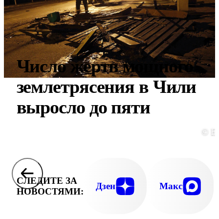
Число жертв мощного
землетрясения в Чили
выросло до пяти
© E
СЛЕДИТЕ ЗА
Дзен
Макс
НОВОСТЯМИ: