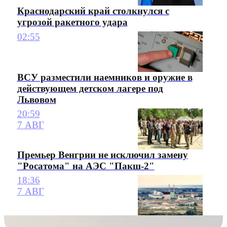
Краснодарский край столкнулся с
угрозой ракетного удара
02:55
ВСУ разместили наемников и оружие в
действующем детском лагере под
Львовом
20:59
7 АВГ
Премьер Венгрии не исключил замену
"Росатома" на АЭС "Пакш-2"
18:36
7 АВГ