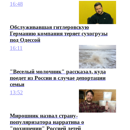
16:48
Обслуживавшая гитлеровскую
Германию компания теряет сухогрузы
под Одессой
16:11
"Веселый молочник" рассказал, куда
поедет из России в случае депортации
семьи
13:52
Мирошник назвал страну-
популяризатора нарратива о
"похищении" Россией детей