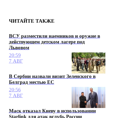
ЧИТАЙТЕ ТАКЖЕ
ВСУ разместили наемников и оружие в
действующем детском лагере под
Львовом
20:59
7 АВГ
В Сербии назвали визит Зеленского в
Белград местью ЕС
20:56
7 АВГ
Маск отказал Киеву в использовании
Starlink для атак вглубь России