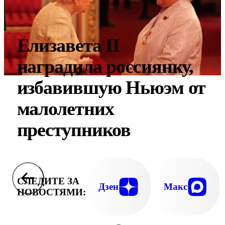
Елизавета II
наградила россиянку,
избавившую Ньюэм от
малолетних
преступников
СЛЕДИТЕ ЗА
Дзен
Макс
НОВОСТЯМИ: