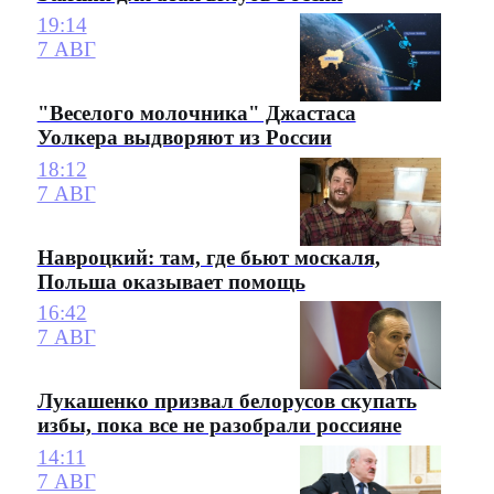
19:14
7 АВГ
"Веселого молочника" Джастаса
Уолкера выдворяют из России
18:12
7 АВГ
Навроцкий: там, где бьют москаля,
Польша оказывает помощь
16:42
7 АВГ
Лукашенко призвал белорусов скупать
избы, пока все не разобрали россияне
14:11
7 АВГ