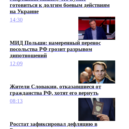
готовиться к долгим боевым действиям
на Украине
14:30
МИД Польши: намеренный перенос
посольства РФ грозит разрывом
дипотношений
12:09
Жители Словакии, отказавшиеся от
гражданства РФ, хотят его вернуть
08:13
Росстат зафиксировал дефляцию в