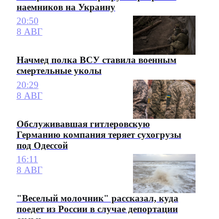
наемников на Украину
20:50
8 АВГ
Начмед полка ВСУ ставила военным
смертельные уколы
20:29
8 АВГ
Обслуживавшая гитлеровскую
Германию компания теряет сухогрузы
под Одессой
16:11
8 АВГ
"Веселый молочник" рассказал, куда
поедет из России в случае депортации