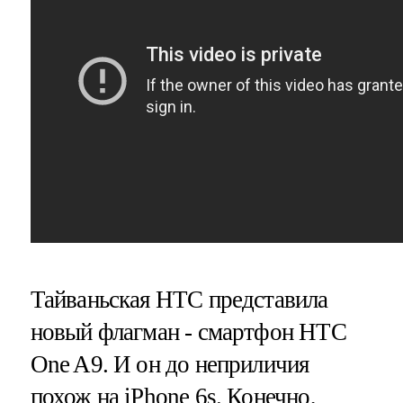
Тайваньская HTC представила
новый флагман - смартфон HTC
One A9. И он до неприличия
похож на iPhone 6s. Конечно,