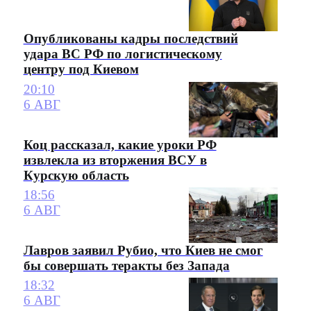
Опубликованы кадры последствий
удара ВС РФ по логистическому
центру под Киевом
20:10
6 АВГ
Коц рассказал, какие уроки РФ
извлекла из вторжения ВСУ в
Курскую область
18:56
6 АВГ
Лавров заявил Рубио, что Киев не смог
бы совершать теракты без Запада
18:32
6 АВГ