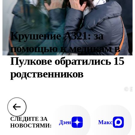
Крушение А321: за
помощью к медикам в
Пулкове обратились 15
родственников
© E
СЛЕДИТЕ ЗА
Дзен
Макс
НОВОСТЯМИ: