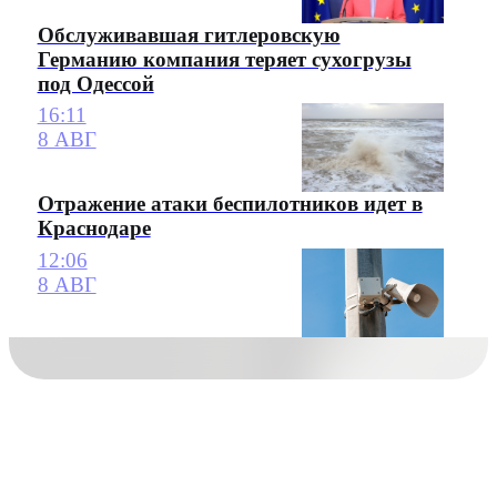
Обслуживавшая гитлеровскую
Германию компания теряет сухогрузы
под Одессой
16:11
8 АВГ
Отражение атаки беспилотников идет в
Краснодаре
12:06
8 АВГ