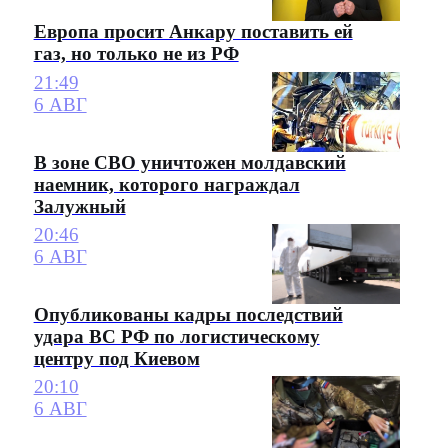
Европа просит Анкару поставить ей
газ, но только не из РФ
21:49
6 АВГ
В зоне СВО уничтожен молдавский
наемник, которого награждал
Залужный
20:46
6 АВГ
Опубликованы кадры последствий
удара ВС РФ по логистическому
центру под Киевом
20:10
6 АВГ