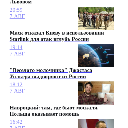
Львовом
20:59
7 АВГ
Маск отказал Киеву в использовании
Starlink для атак вглубь России
19:14
7 АВГ
"Веселого молочника" Джастаса
Уолкера выдворяют из России
18:12
7 АВГ
Навроцкий: там, где бьют москаля,
Польша оказывает помощь
16:42