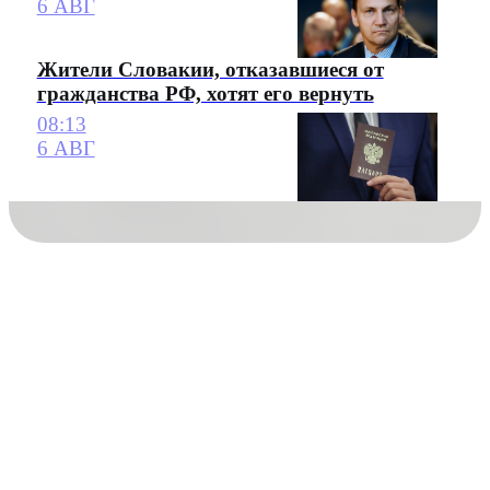
6 АВГ
Жители Словакии, отказавшиеся от
гражданства РФ, хотят его вернуть
08:13
6 АВГ