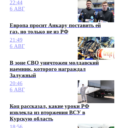
22:44
6 АВГ
Европа просит Анкару поставить ей
газ, но только не из РФ
21:49
6 АВГ
В зоне СВО уничтожен молдавский
наемник, которого награждал
Залужный
20:46
6 АВГ
Коц рассказал, какие уроки РФ
извлекла из вторжения ВСУ в
Курскую область
18:56