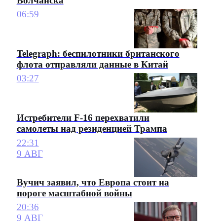
Волчанска
06:59
Telegraph: беспилотники британского
флота отправляли данные в Китай
03:27
Истребители F-16 перехватили
самолеты над резиденцией Трампа
22:31
9 АВГ
Вучич заявил, что Европа стоит на
пороге масштабной войны
20:36
9 АВГ