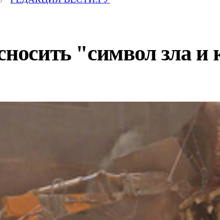
сносить "символ зла и