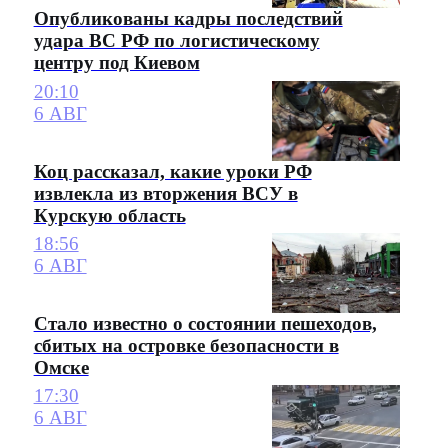
Опубликованы кадры последствий
удара ВС РФ по логистическому
центру под Киевом
20:10
6 АВГ
Коц рассказал, какие уроки РФ
извлекла из вторжения ВСУ в
Курскую область
18:56
6 АВГ
Стало известно о состоянии пешеходов,
сбитых на островке безопасности в
Омске
17:30
6 АВГ