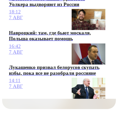
Уолкера выдворяют из России
18:12
7 АВГ
Навроцкий: там, где бьют москаля,
Польша оказывает помощь
16:42
7 АВГ
Лукашенко призвал белорусов скупать
избы, пока все не разобрали россияне
14:11
7 АВГ