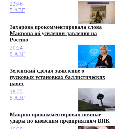
22:46
5 АВГ
Захарова прокомментировала слова
Макрона об усилении давления на
Россию
20:24
5 АВГ
Зеленский сделал заявление о
пусковых установках баллистических
ракет
18:25
5 АВГ
Макрон прокомментировал ночные
удары по киевским предприятиям ВПК