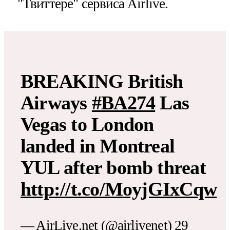
"Твиттере" сервиса Airlive.
BREAKING British
Airways
#BA274
Las
Vegas to London
landed in Montreal
YUL after bomb threat
http://t.co/MoyjGIxCqw
— AirLive.net (@airlivenet)
29