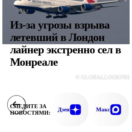
Из-за угрозы взрыва
летевший в Лондон
лайнер экстренно сел в
Монреале
© GLOBALLOOKPRE
СЛЕДИТЕ ЗА
Дзен
Макс
НОВОСТЯМИ: