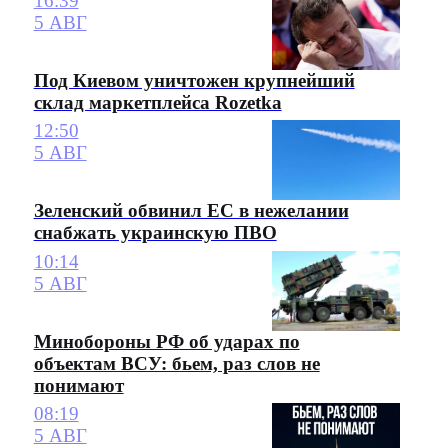
16:39
5 АВГ
Под Киевом уничтожен крупнейший
склад маркетплейса Rozetka
12:50
5 АВГ
Зеленский обвинил ЕС в нежелании
снабжать украинскую ПВО
10:14
5 АВГ
Минобороны РФ об ударах по
объектам ВСУ: бьем, раз слов не
понимают
08:19
5 АВГ