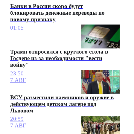
Банки в России скоро будут
блокировать денежные переводы по
новому признаку
01:05
Трамп отпросился с круглого стола в
Госдепе из-за необходимости "вести
войну"
23:50
7 АВГ
ВСУ разместили наемников и оружие в
действующем детском лагере под
Львовом
20:59
7 АВГ