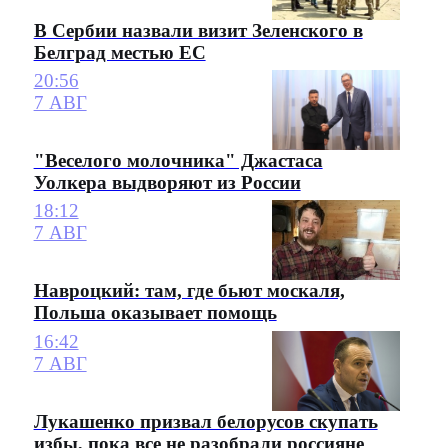
В Сербии назвали визит Зеленского в
Белград местью ЕС
20:56
7 АВГ
"Веселого молочника" Джастаса
Уолкера выдворяют из России
18:12
7 АВГ
Навроцкий: там, где бьют москаля,
Польша оказывает помощь
16:42
7 АВГ
Лукашенко призвал белорусов скупать
избы, пока все не разобрали россияне