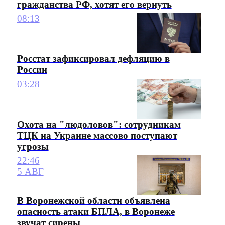
гражданства РФ, хотят его вернуть
08:13
Росстат зафиксировал дефляцию в
России
03:28
Охота на "людоловов": сотрудникам
ТЦК на Украине массово поступают
угрозы
22:46
5 АВГ
В Воронежской области объявлена
опасность атаки БПЛА, в Воронеже
звучат сирены