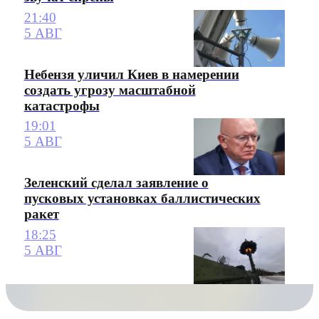
21:40
5 АВГ
Небензя уличил Киев в намерении
создать угрозу масштабной
катастрофы
19:01
5 АВГ
Зеленский сделал заявление о
пусковых установках баллистических
ракет
18:25
5 АВГ