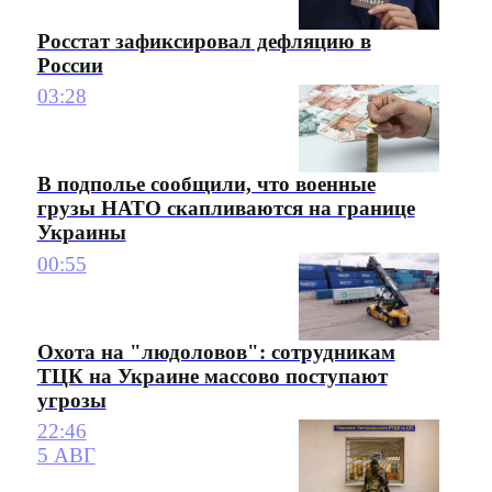
Росстат зафиксировал дефляцию в
России
03:28
В подполье сообщили, что военные
грузы НАТО скапливаются на границе
Украины
00:55
Охота на "людоловов": сотрудникам
ТЦК на Украине массово поступают
угрозы
22:46
5 АВГ