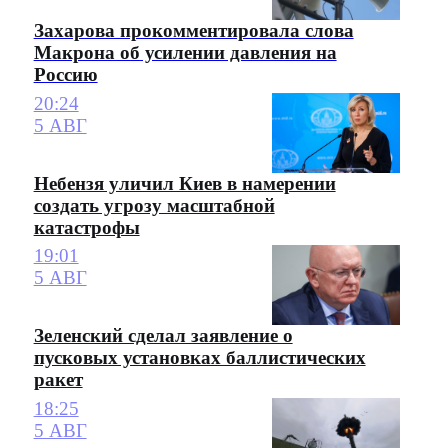
Захарова прокомментировала слова
Макрона об усилении давления на
Россию
20:24
5 АВГ
Небензя уличил Киев в намерении
создать угрозу масштабной
катастрофы
19:01
5 АВГ
Зеленский сделал заявление о
пусковых установках баллистических
ракет
18:25
5 АВГ