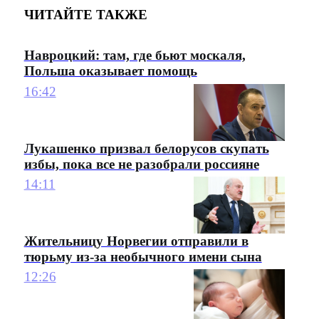
ЧИТАЙТЕ ТАКЖЕ
Навроцкий: там, где бьют москаля,
Польша оказывает помощь
16:42
Лукашенко призвал белорусов скупать
избы, пока все не разобрали россияне
14:11
Жительницу Норвегии отправили в
тюрьму из-за необычного имени сына
12:26