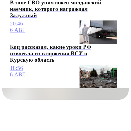
В зоне СВО уничтожен молдавский
наемник, которого награждал
Залужный
20:46
6 АВГ
Коц рассказал, какие уроки РФ
извлекла из вторжения ВСУ в
Курскую область
18:56
6 АВГ