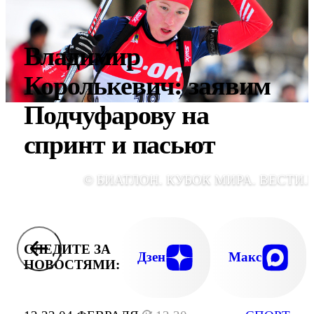
Владимир
Королькевич: заявим
Подчуфарову на
спринт и пасьют
© БИАТЛОН. КУБОК МИРА. ВЕСТИ.
СЛЕДИТЕ ЗА
Дзен
Макс
НОВОСТЯМИ: