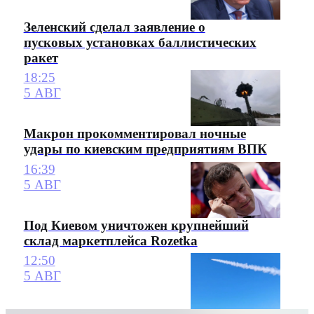
Зеленский сделал заявление о
пусковых установках баллистических
ракет
18:25
5 АВГ
Макрон прокомментировал ночные
удары по киевским предприятиям ВПК
16:39
5 АВГ
Под Киевом уничтожен крупнейший
склад маркетплейса Rozetka
12:50
5 АВГ