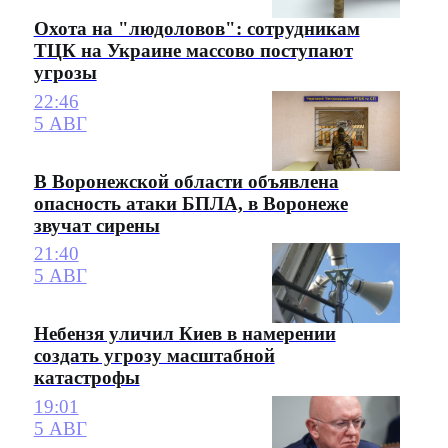
Охота на "людоловов": сотрудникам
ТЦК на Украине массово поступают
угрозы
22:46
5 АВГ
В Воронежской области объявлена
опасность атаки БПЛА, в Воронеже
звучат сирены
21:40
5 АВГ
Небензя уличил Киев в намерении
создать угрозу масштабной
катастрофы
19:01
5 АВГ