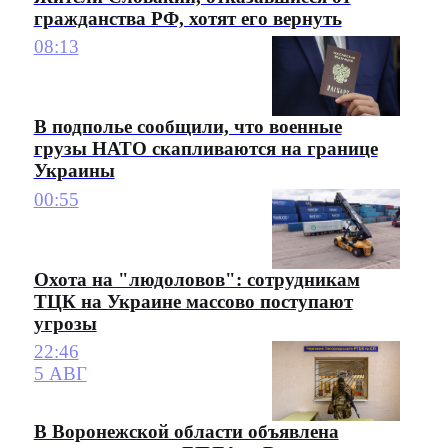
гражданства РФ, хотят его вернуть
08:13
В подполье сообщили, что военные
грузы НАТО скапливаются на границе
Украины
00:55
Охота на "людоловов": сотрудникам
ТЦК на Украине массово поступают
угрозы
22:46
5 АВГ
В Воронежской области объявлена