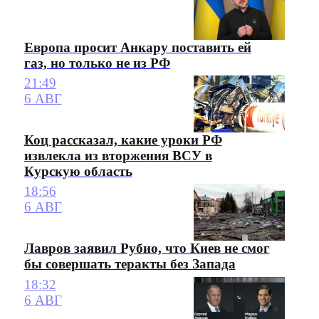
Европа просит Анкару поставить ей
газ, но только не из РФ
21:49
6 АВГ
Коц рассказал, какие уроки РФ
извлекла из вторжения ВСУ в
Курскую область
18:56
6 АВГ
Лавров заявил Рубио, что Киев не смог
бы совершать теракты без Запада
18:32
6 АВГ