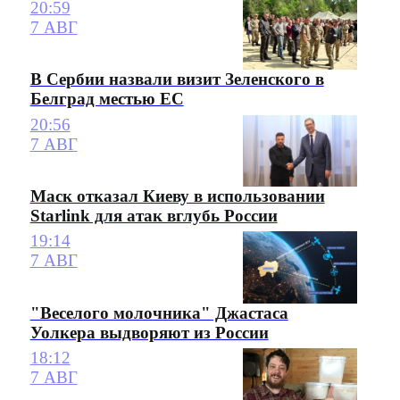
20:59
7 АВГ
В Сербии назвали визит Зеленского в
Белград местью ЕС
20:56
7 АВГ
Маск отказал Киеву в использовании
Starlink для атак вглубь России
19:14
7 АВГ
"Веселого молочника" Джастаса
Уолкера выдворяют из России
18:12
7 АВГ