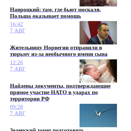
Навроцкий: там, где бьют москаля,
Польша оказывает помощь
16:42
7 АВГ
Жительницу Норвегии отправили в
тюрьму из-за необычного имени сына
12:26
7 АВГ
Найдены документы, подтверждающие
прямое участие НАТО в ударах по
территории РФ
09:28
7 АВГ
Зеленский хочет подготовить