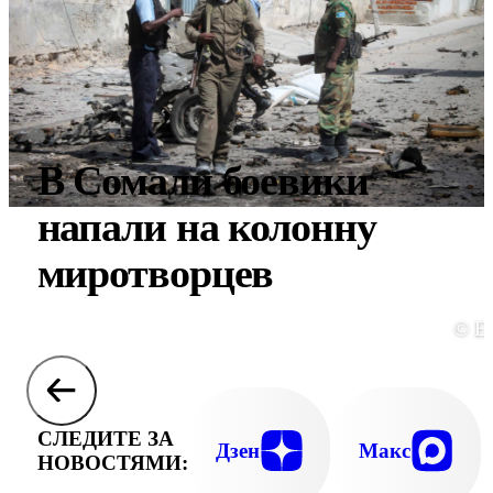
В Сомали боевики
напали на колонну
миротворцев
© E
СЛЕДИТЕ ЗА
Дзен
Макс
НОВОСТЯМИ: