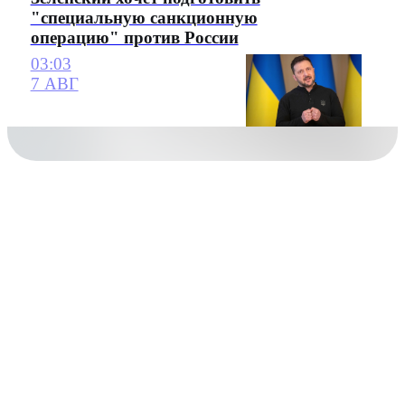
"специальную санкционную
операцию" против России
03:03
7 АВГ