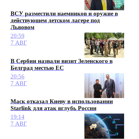
ВСУ разместили наемников и оружие в
действующем детском лагере под
Львовом
20:59
7 АВГ
В Сербии назвали визит Зеленского в
Белград местью ЕС
20:56
7 АВГ
Маск отказал Киеву в использовании
Starlink для атак вглубь России
19:14
7 АВГ