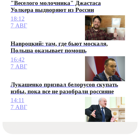
"Веселого молочника" Джастаса
Уолкера выдворяют из России
18:12
7 АВГ
Навроцкий: там, где бьют москаля,
Польша оказывает помощь
16:42
7 АВГ
Лукашенко призвал белорусов скупать
избы, пока все не разобрали россияне
14:11
7 АВГ