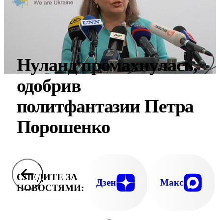
Нуланд промахнулась,
одобрив
политфантазии Петра
Порошенко
СЛЕДИТЕ ЗА
Дзен
Макс
НОВОСТЯМИ: