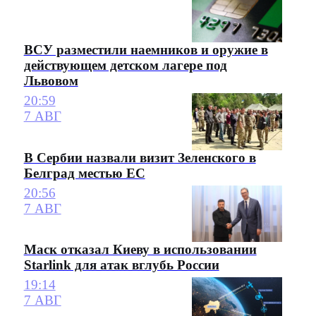
ВСУ разместили наемников и оружие в
действующем детском лагере под
Львовом
20:59
7 АВГ
В Сербии назвали визит Зеленского в
Белград местью ЕС
20:56
7 АВГ
Маск отказал Киеву в использовании
Starlink для атак вглубь России
19:14
7 АВГ