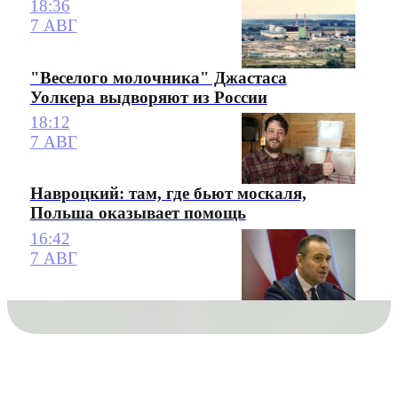
18:36
7 АВГ
"Веселого молочника" Джастаса
Уолкера выдворяют из России
18:12
7 АВГ
Навроцкий: там, где бьют москаля,
Польша оказывает помощь
16:42
7 АВГ