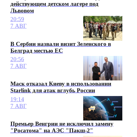
действующем детском лагере под
Львовом
20:59
7 АВГ
В Сербии назвали визит Зеленского в
Белград местью ЕС
20:56
7 АВГ
Маск отказал Киеву в использовании
Starlink для атак вглубь России
19:14
7 АВГ
Премьер Венгрии не исключил замену
"Росатома" на АЭС "Пакш-2"