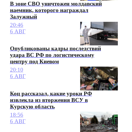
В зоне СВО уничтожен молдавский
наемник, которого награждал
Залужный
20:46
6 АВГ
Опубликованы кадры последствий
удара ВС РФ по логистическому
центру под Киевом
20:10
6 АВГ
Коц рассказал, какие уроки РФ
извлекла из вторжения ВСУ в
Курскую область
18:56
6 АВГ