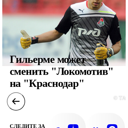
Гильерме может
сменить "Локомотив"
на "Краснодар"
© ТА
СЛЕДИТЕ ЗА