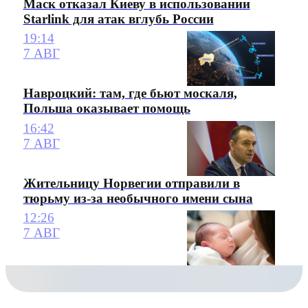
Маск отказал Киеву в использовании
Starlink для атак вглубь России
19:14
7 АВГ
Навроцкий: там, где бьют москаля,
Польша оказывает помощь
16:42
7 АВГ
Жительницу Норвегии отправили в
тюрьму из-за необычного имени сына
12:26
7 АВГ