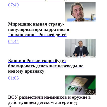
07:40
Мирошник назвал страну-
популяризатора нарратива о
"похищении" Россией детей
04:44
Банки в России скоро будут
блокировать денежные переводы по
новому признаку
01:05
ВСУ разместили наемников и оружие в
действующем детском лагере под