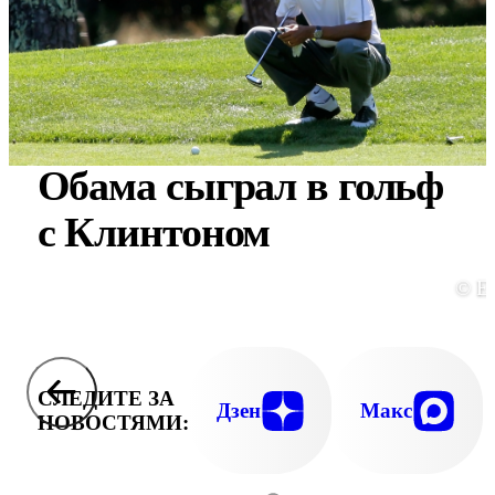
Обама сыграл в гольф
с Клинтоном
© E
СЛЕДИТЕ ЗА
Дзен
Макс
НОВОСТЯМИ: