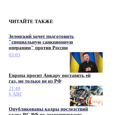
ЧИТАЙТЕ ТАКЖЕ
Зеленский хочет подготовить
"специальную санкционную
операцию" против России
03:03
Европа просит Анкару поставить ей
газ, но только не из РФ
21:49
6 АВГ
Опубликованы кадры последствий
удара ВС РФ по логистическому