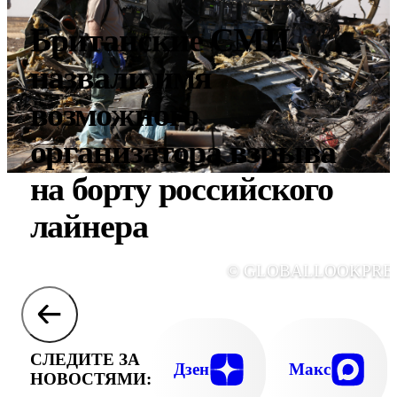
Британские СМИ
назвали имя
возможного
организатора взрыва
на борту российского
лайнера
© GLOBALLOOKPRE
СЛЕДИТЕ ЗА
Дзен
Макс
НОВОСТЯМИ: