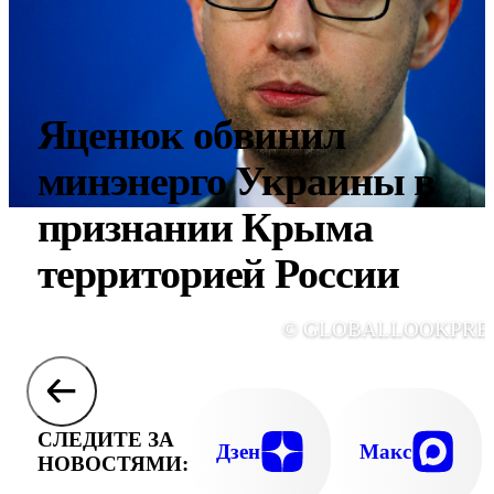
Яценюк обвинил
минэнерго Украины в
признании Крыма
территорией России
© GLOBALLOOKPRE
СЛЕДИТЕ ЗА
Дзен
Макс
НОВОСТЯМИ: