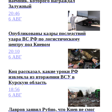
наемник, которого награждал
Залужный
20:46
6 АВГ
Опубликованы кадры последствий
удара ВС РФ по логистическому
центру под Киевом
20:10
6 АВГ
Коц рассказал, какие уроки РФ
извлекла из вторжения ВСУ в
Курскую область
18:56
6 АВГ
Лавров заявил Рубио, что Киев не смог