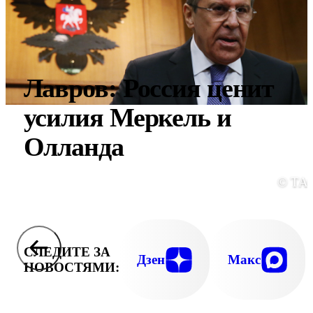
Лавров: Россия ценит
усилия Меркель и
Олланда
© ТА
СЛЕДИТЕ ЗА
Дзен
Макс
НОВОСТЯМИ: