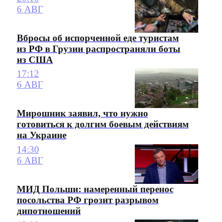
6 АВГ
Вбросы об испорченной еде туристам
из РФ в Грузии распространяли боты
из США
17:12
6 АВГ
Мирошник заявил, что нужно
готовиться к долгим боевым действиям
на Украине
14:30
6 АВГ
МИД Польши: намеренный перенос
посольства РФ грозит разрывом
дипотношений