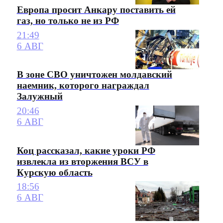
Европа просит Анкару поставить ей
газ, но только не из РФ
21:49
6 АВГ
В зоне СВО уничтожен молдавский
наемник, которого награждал
Залужный
20:46
6 АВГ
Коц рассказал, какие уроки РФ
извлекла из вторжения ВСУ в
Курскую область
18:56
6 АВГ