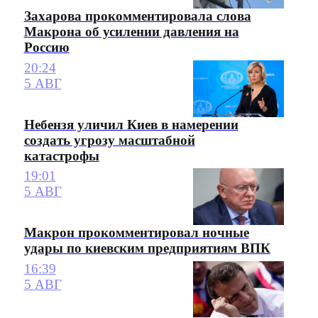
Захарова прокомментировала слова
Макрона об усилении давления на
Россию
20:24
5 АВГ
Небензя уличил Киев в намерении
создать угрозу масштабной
катастрофы
19:01
5 АВГ
Макрон прокомментировал ночные
удары по киевским предприятиям ВПК
16:39
5 АВГ