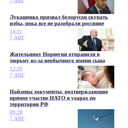
7 АВГ
Лукашенко призвал белорусов скупать
избы, пока все не разобрали россияне
14:11
7 АВГ
Жительницу Норвегии отправили в
тюрьму из-за необычного имени сына
12:26
7 АВГ
Найдены документы, подтверждающие
прямое участие НАТО в ударах по
территории РФ
09:28
7 АВГ