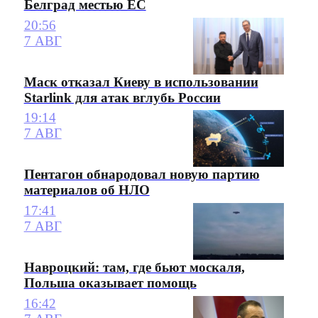
Белград местью ЕС
20:56
7 АВГ
Маск отказал Киеву в использовании
Starlink для атак вглубь России
19:14
7 АВГ
Пентагон обнародовал новую партию
материалов об НЛО
17:41
7 АВГ
Навроцкий: там, где бьют москаля,
Польша оказывает помощь
16:42