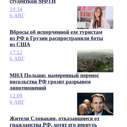
студенткой МФТИ
19:34
6 АВГ
Вбросы об испорченной еде туристам
из РФ в Грузии распространяли боты
из США
17:12
6 АВГ
МИД Польши: намеренный перенос
посольства РФ грозит разрывом
дипотношений
12:09
6 АВГ
Жители Словакии, отказавшиеся от
гражданства РФ, хотят его вернуть