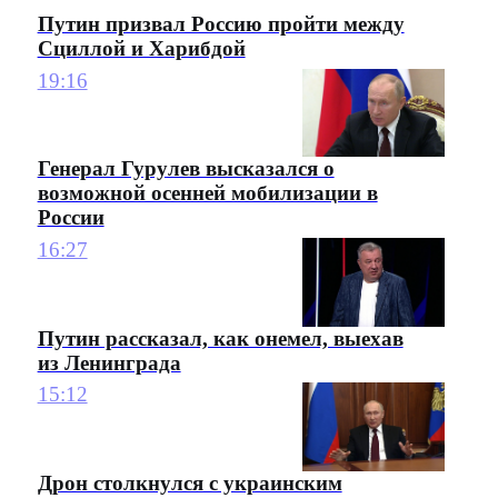
Путин призвал Россию пройти между
Сциллой и Харибдой
19:16
Генерал Гурулев высказался о
возможной осенней мобилизации в
России
16:27
Путин рассказал, как онемел, выехав
из Ленинграда
15:12
Дрон столкнулся с украинским