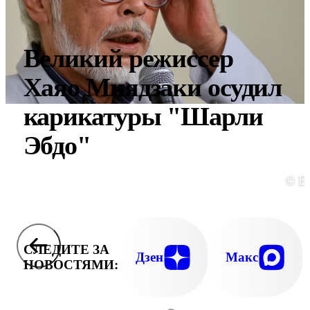
Великий режиссер
Хаяо Миядзаки осудил
карикатуры "Шарли
Эбдо"
© E
СЛЕДИТЕ ЗА
Дзен
Макс
НОВОСТЯМИ: