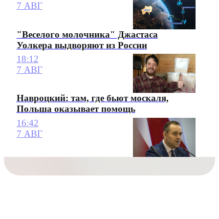
7 АВГ
"Веселого молочника" Джастаса
Уолкера выдворяют из России
18:12
7 АВГ
Навроцкий: там, где бьют москаля,
Польша оказывает помощь
16:42
7 АВГ