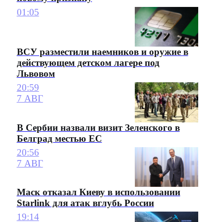
01:05
ВСУ разместили наемников и оружие в
действующем детском лагере под
Львовом
20:59
7 АВГ
В Сербии назвали визит Зеленского в
Белград местью ЕС
20:56
7 АВГ
Маск отказал Киеву в использовании
Starlink для атак вглубь России
19:14